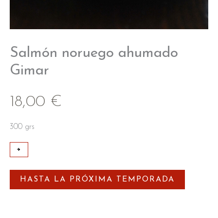
Salmón noruego ahumado
Gimar
18,00
€
300 grs
+
-
HASTA LA PRÓXIMA TEMPORADA