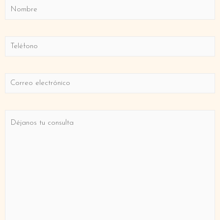
Nom
*
Telèfon
*
Correu
electrònic
Consulta